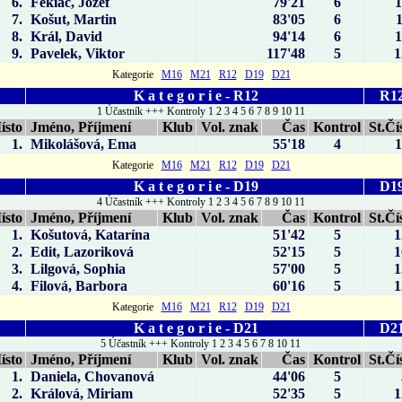
6.
Fekiač, Jozef
79'21
6
7.
Košut, Martin
83'05
6
8.
Král, David
94'14
6
9.
Pavelek, Viktor
117'48
5
1
Kategorie
M16
M21
R12
D19
D21
K a t e g o r i e - R12
R1
1 Účastník +++ Kontroly 1 2 3 4 5 6 7 8 9 10 11
ísto
Jméno, Příjmení
Klub
Vol. znak
Čas
Kontrol
St.Čí
1.
Mikolášová, Ema
55'18
4
Kategorie
M16
M21
R12
D19
D21
K a t e g o r i e - D19
D1
4 Účastník +++ Kontroly 1 2 3 4 5 6 7 8 9 10 11
ísto
Jméno, Příjmení
Klub
Vol. znak
Čas
Kontrol
St.Čí
1.
Košutová, Katarína
51'42
5
1
2.
Edit, Lazoriková
52'15
5
1
3.
Lilgová, Sophia
57'00
5
1
4.
Filová, Barbora
60'16
5
1
Kategorie
M16
M21
R12
D19
D21
K a t e g o r i e - D21
D2
5 Účastník +++ Kontroly 1 2 3 4 5 6 7 8 10 11
ísto
Jméno, Příjmení
Klub
Vol. znak
Čas
Kontrol
St.Čí
1.
Daniela, Chovanová
44'06
5
2.
Králová, Miriam
52'35
5
1