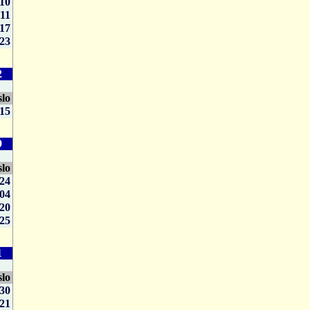
110
111
117
23
2
slo
115
9
slo
24
04
20
25
1
slo
30
21