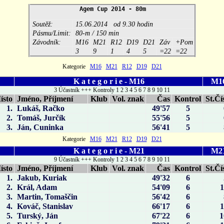
Agem Cup 2014 - 80m
Soutěž:
15.06.2014 od 9.30 hodin
Pásmu/Limit:
80-m / 150 min
Závodník:
M16
M21
R12
D19
D21
Záv
+Pom
3
9
1
4
5
=22
=22
Kategorie
M16
M21
R12
D19
D21
K a t e g o r i e - M16
M1
3 Účastník +++ Kontroly 1 2 3 4 5 6 7 8 9 10 11
ísto
Jméno, Příjmení
Klub
Vol. znak
Čas
Kontrol
St.Čí
1.
Lukáš, Račko
49'57
5
2.
Tomáš, Jurčík
55'56
5
3.
Ján, Cuninka
56'41
5
Kategorie
M16
M21
R12
D19
D21
K a t e g o r i e - M21
M2
9 Účastník +++ Kontroly 1 2 3 4 5 6 7 8 9 10 11
ísto
Jméno, Příjmení
Klub
Vol. znak
Čas
Kontrol
St.Čí
1.
Jakub, Kuriak
49'32
6
2.
Král, Adam
54'09
6
3.
Martin, Tomaščin
56'42
6
4.
Kováč, Stanislav
66'17
6
5.
Turský, Ján
67'22
6
1