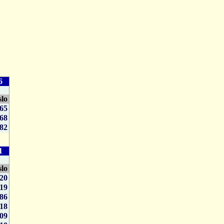
6
slo
65
68
82
1
slo
20
119
86
118
09